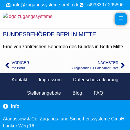
info@zugangssysteme-berlin.de
+4933397 295806
BUNDESBEHÖRDE BERLIN MITTE
Eine von zahlreichen Behörden des Bundes in Berlin Mitte
VORIGER
NÄCHSTER
rbb Berlin
Bürogebäude C1 Potsdamer Platz
Kontakt
Impressum
Datenschutzerklärung
Stellenangebote
Blog
FAQ
Info
Atanassow & Co. Zugangs- und Sicherheitssysteme GmbH
Lanker Weg 16