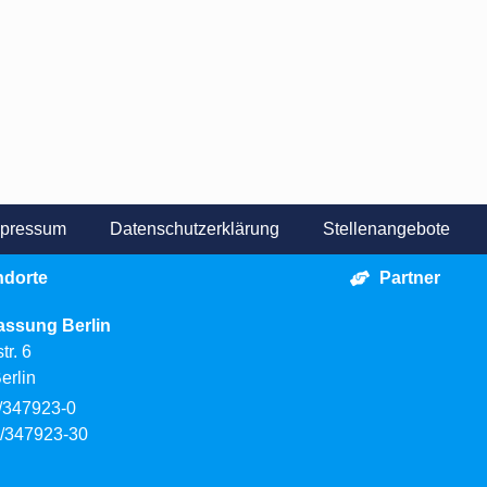
mpressum
Datenschutzerklärung
Stellenangebote
ndorte
Partner
assung Berlin
tr. 6
erlin
0/347923-0
/347923-30