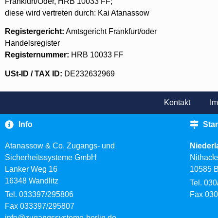
Frankfurt/Oder, HRB 10033 FF;
diese wird vertreten durch: Kai Atanassow
Registergericht:
Amtsgericht Frankfurt/oder
Handelsregister
Registernummer:
HRB 10033 FF
USt-ID / TAX ID:
DE232632969
Kontakt
I
Info
Sta
Atanassow & Co. Zugangs- und
Niederl
Sicherheitssysteme GmbH
Nithacks
Lanker Weg 16
10585 B
16348 Wandlitz
Tel. 03
Tel. 033397/295806
Fax 030
Fax 033397/295807
info@zugangssysteme-berlin.de