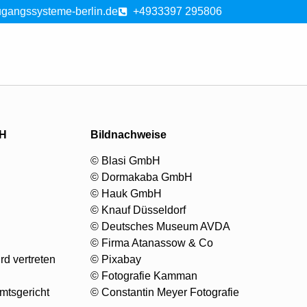
gangssysteme-berlin.de
+4933397 295806
bH
Bildnachweise
© Blasi GmbH
© Dormakaba GmbH
© Hauk GmbH
© Knauf Düsseldorf
© Deutsches Museum AVDA
© Firma Atanassow & Co
d vertreten
© Pixabay
© Fotografie Kamman
mtsgericht
© Constantin Meyer Fotografie