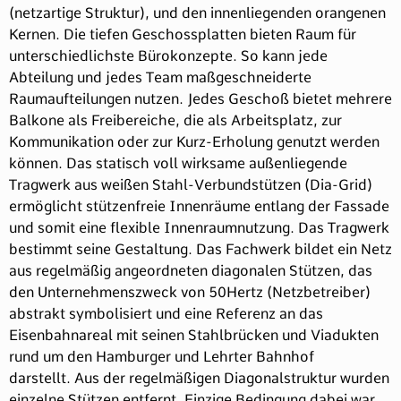
(netzartige Struktur), und den innenliegenden orangenen
Kernen. Die tiefen Geschossplatten bieten Raum für
unterschiedlichste Bürokonzepte. So kann jede
Abteilung und jedes Team maßgeschneiderte
Raumaufteilungen nutzen. Jedes Geschoß bietet mehrere
Balkone als Freibereiche, die als Arbeitsplatz, zur
Kommunikation oder zur Kurz-Erholung genutzt werden
können. Das statisch voll wirksame außenliegende
Tragwerk aus weißen Stahl-Verbundstützen (Dia-Grid)
ermöglicht stützenfreie Innenräume entlang der Fassade
und somit eine flexible Innenraumnutzung. Das Tragwerk
bestimmt seine Gestaltung. Das Fachwerk bildet ein Netz
aus regelmäßig angeordneten diagonalen Stützen, das
den Unternehmenszweck von 50Hertz (Netzbetreiber)
abstrakt symbolisiert und eine Referenz an das
Eisenbahnareal mit seinen Stahlbrücken und Viadukten
rund um den Hamburger und Lehrter Bahnhof
darstellt. Aus der regelmäßigen Diagonalstruktur wurden
einzelne Stützen entfernt. Einzige Bedingung dabei war,